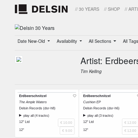
// 30 YEARS
// SHOP
// ART
Date New-Old
Availability
All Sections
All Tag
Artist: Erdbeer
Tim Keiling
Erdbeerschnitzel
Erdbeerschnitzel
The Ample Waters
Cushion EP
Delsin Records (dsr-h8)
Delsin Records (dsr-h6)
play all (4 tracks)
play all (3 tracks)
12" Ltd
12" Ltd
€ 10.00
€ 12.00
12"
12"
€ 9.00
€ 12.00