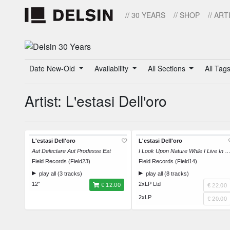
// 30 YEARS
// SHOP
// ART
Date New-Old
Availability
All Sections
All Tag
Artist: L'estasi Dell'oro
L'estasi Dell'oro
L'estasi Dell'oro
Aut Delectare Aut Prodesse Est
I Look Upon Nature While I Live In A Steel
Field Records (Field23)
Field Records (Field14)
play all (3 tracks)
play all (8 tracks)
12"
2xLP Ltd
€ 12.00
€ 22.00
2xLP
€ 20.00