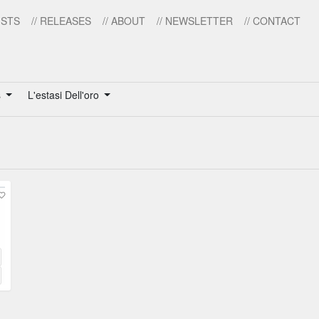
ISTS
// RELEASES
// ABOUT
// NEWSLETTER
// CONTACT
s
L'estasi Dell'oro
 City